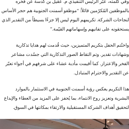
وفي كلمته، عبّر الرئيس التنفيذي م. عقيل بن كدسة عن فخره
بالموظفين المُكرّمين قائلاً: “موظفو أسمنت الجنوبية هم حجر الأساس
لنجاحات الشركة. تكريمهم اليوم ليس إلا جزءًا بسيطاً من التقدير الذي
يستحقونه على تفانيهم وإسهاماتهم القيّمة.”
واختُتم الحفل بتكريم المتميزين، حيث قُدمت لهم هدايا تذكارية
وشهادات تقدير. وتم التقاط الصور التذكارية التي جسّدت مشاعر
الفخر والاعتزاز. كما أقيمت مأدبة عشاء على شرفهم في أجواء تعبّر
عن التقدير والاحترام المتبادل.
هذا التكريم يعكس رؤية أسمنت الجنوبية في الاستثمار بالموارد
البشرية وتعزيز روح الانتماء، بما يُحفز على المزيد من العطاء والإبداع
لتحقيق أهداف الشركة المستقبلية والارتقاء بمكانتها في السوق.