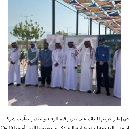
في إطار حرصها الدائم على تعزيز قيم الوفاء والتقدير، نظّمت شركة
أسمنت المنطقة الجنوبية احتفالية لتكريم موظفيها الذين أمضوا 10 و20