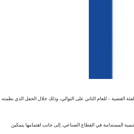
نت المنطقة الجنوبية إنجازًا جديدًا في مسيرتها الريادية، بحصولها على جائزة المسؤولية الاجتماعية للشركات لعام 2025م – الفئة الفضية – للعام الثاني على التوالي، وذلك خلال الحفل الذي نظمته
لتنمية المستدامة في القطاع الصناعي، إلى جانب اهتمامها بتمكين