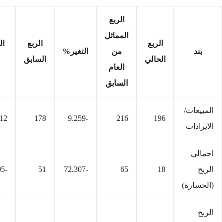
الربع
المماثل
الربع
الربع
ال
بند
من
التغير%
الحالي
السابق
العام
السابق
المبيعات/
112
178
-9.259
216
196
الايرادات
اجمالي
الربح
18
65
-72.307
51
-64.705
(الخسارة)
الربح