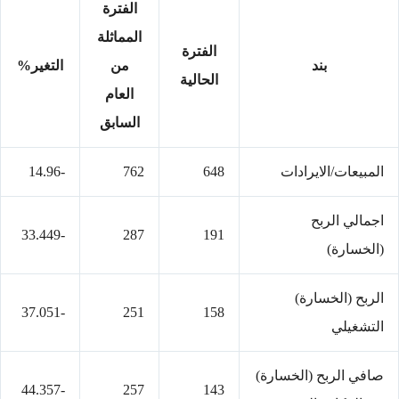
الفترة
المماثلة
الفترة
بند
من
التغير%
الحالية
العام
السابق
المبيعات/الايرادات
648
762
-14.96
اجمالي الربح
-33.449
287
191
(الخسارة)
الربح (الخسارة)
-37.051
251
158
التشغيلي
صافي الربح (الخسارة)
-44.357
257
143