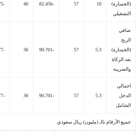
(الخسارة)
10
57
-82.456
40
-75
التشغيلي
صافي
الربح
(الخسارة)
5.3
57
-90.701
36
-85.277
بعد الزكاة
والضريبة
اجمالي
الدخل
5.3
57
-90.701
36
-85.277
الشامل
جميع الأرقام بالـ (مليون) ريال سعودي