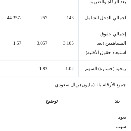
بعد الزكاة والضريبة
اجمالي الدخل الشامل
143
257
-44.357
إجمالي حقوق
المساهمين (بعد
3.105
3.057
1.57
استبعاد حقوق الأقلية)
ربحية (خسارة) السهم
1.02
1.83
جميع الأرقام بالـ (مليون) ريال سعودي
بند
توضيح
يعود
سبب