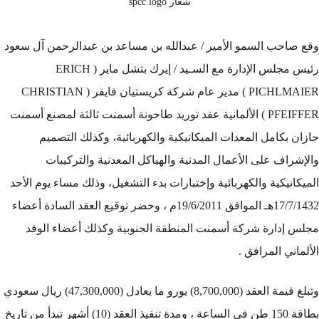
شعار spcc logo
وقع صاحب السمو الأمير / عبدالله بن مساعد بن عبدالرحمن آل سعود
رئيس مجلس الإدارة مع السـيد / إيرك بتشل ماير ( ERICH
PICHLMAIER ) مدير عام شركة كريستيان فايفر ( CHRISTIAN
PFEIFFER ) الألمانية عقد توريد طاحونة أسمنت ثالثة لمصنع أسمنت
جازان بكامل المعدات الميكانيكية والكهربائية، وكذلك التصميم
والإشراف على الأعمال المدنية والهياكل المعدنية والتركيبات
الميكانيكية والكهربائية وإختبارات بدء التشغيل، وذلك مساء يوم الأحد
17/7/1432هـ الموافق 19/6/2011م ، وحضر توقيع العقد السادة أعضاء
مجلس إدارة شركة أسمنت المنطقة الجنوبية وكذلك أعضاء الوفد
الألماني المرافق .
وتبلغ قيمة العقد (8,700,000) يورو ما يعادل (47,300,000) ريال سعودي
بطاقة 150 طن في الساعة ، ومدة تنفيذ العقد (10) أشهر تبدأ من تاريخ