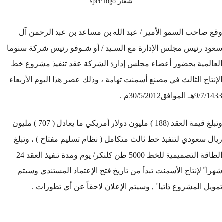
شعار spcc logo
وقع صاحب السمو الأمير / عبد الله بن مساعد بن عبد الرحمن آل
سعود رئيس مجلس الإدارة مع السـيد / أو شـوفو رئيس شركة سنوما
العالمية بحضور أعضاء مجلس إدارة الشركة عقد تنفيذ مشروع خط
الإنتاج الثالث في مصنع أسمنت تهامة ، وذلك عصر هذا اليوم الأربعاء
9/7/1433هـ الموافق30/5/2012م .
وتبلغ قيمة العقد (188 ) مليون دولار أمريكي ما يعادل ( 707 ) مليون
ريال سعودي لتنفيذ خط ثالث متكامل ( نظام تسليم مفتاح ) ، وتبلغ
الطاقة التصميمية للخط 5000 طن كلنكر/ يوم ومدة تنفيذ العقد 24
شهرا ً لإنتاج الأسمنت تبدأ من تاريخ فتح الإعتماد المستندي وسيتم
تمويل المشروع ذاتيا ً , وسيتم الإعلان لاحقاً عن أي تطورات .