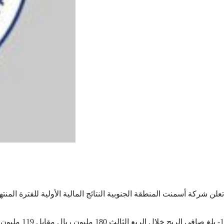
تعلن شركة أسمنت المنطقة الجنوبية النتائج المالية الأولية للفترة المنتهية في /2011
1- بلغ صافي الربح خلال الربع الثالث 180 مليون ريال مقابل 119 مليون ريال للربع المماثل من العام السابق وذلك بارتفاع قدره 51,26 ٪ ومقابل 239 مليون ريال للربع الثاني من عام 2011م بانخفاض قدره 24,69 ٪ .