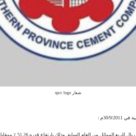
شعار spcc logo
30/9م :