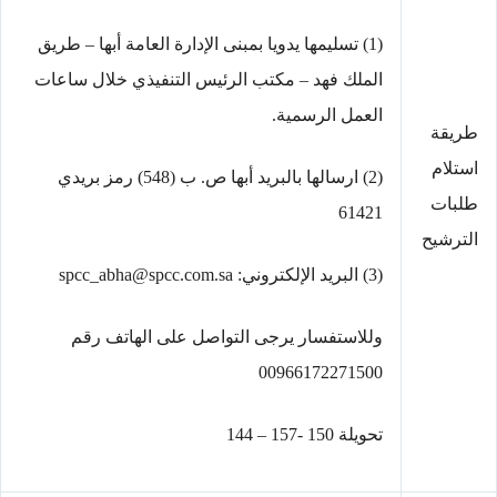
(1) تسليمها يدويا بمبنى الإدارة العامة أبها – طريق
الملك فهد – مكتب الرئيس التنفيذي خلال ساعات
العمل الرسمية.
طريقة
استلام
(2) ارسالها بالبريد أبها ص. ب (548) رمز بريدي
طلبات
61421
الترشيح
(3) البريد الإلكتروني: spcc_abha@spcc.com.sa
وللاستفسار يرجى التواصل على الهاتف رقم
00966172271500
تحويلة 150 -157 – 144