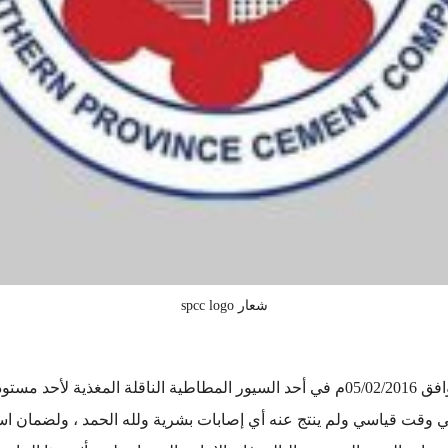
شعار spcc logo
تعلن شركة اسمنت المنطقة الجنوبية عن حدوث حريق يوم الجمعة الموافق 05/02/2016م في أحد 
 وقت قياسي ولم ينتج عنه أي إصابات بشرية ولله الحمد ، ولضمان استمر