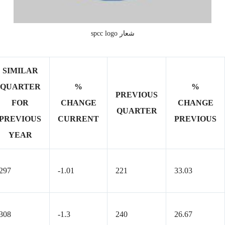
شعار spcc logo
SIMILAR
QUARTER
%
%
PREVIOUS
FOR
CHANGE
CHANGE
QUARTER
PREVIOUS
CURRENT
PREVIOUS
YEAR
297
-1.01
221
33.03
308
-1.3
240
26.67