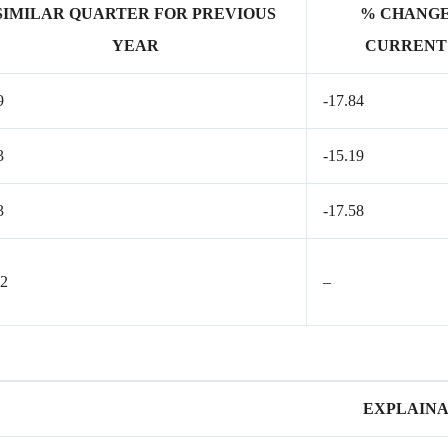
SIMILAR QUARTER FOR PREVIOUS
% CHANG
YEAR
CURRENT
9
-17.84
3
-15.19
3
-17.58
92
–
EXPLAINA