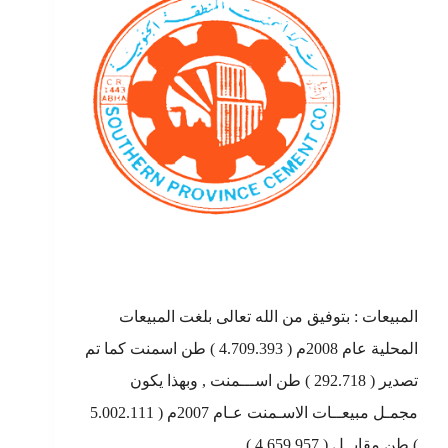
المبيعات : بتوفيق من الله تعالى بلغت المبيعات
المحلية عام 2008م ( 4.709.393 ) طن اسمنت كما تم
تصدير ( 292.718 ) طن اســـمنت , وبهذا يكون
مجمـل مبيعــات الاسـمنت عـام 2007م ( 5.002.111
) طن مقابــل ( 4.659.957 )…