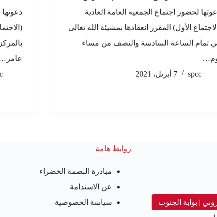
وتها لحضور اجتماع الجمعية العامة العادية
دعوتها 
لاجتماع الأول) المقرر انعقادها بمشيئة الله تعالى
(الاجتما
 تمام الساعة السادسة والنصف من مساء
بالمركز
وم…
عامر…
spcc
7 أبريل، 2021
c
روابط هامة
مبادرة البصمة الخضراء
عن الاستدامة
روني | بوابة الجنوب
سياسة الخصوصية