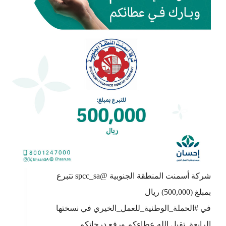
شركة أسمنت المنطقة الجنوبية @spcc_sa تتبرع
بمبلغ (500,000) ريال
في #الحملة_الوطنية_للعمل_الخيري في نسختها
الرابعة. تقبل الله عطاءكم ورفع درجاتكم.