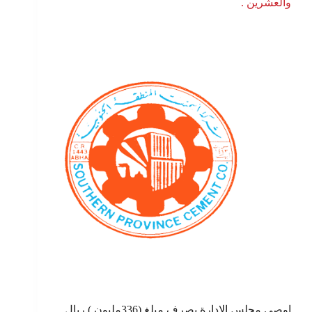
والعشرين .
اوصى مجلس الادارة بصرف مبلغ (336مليون ) ريال