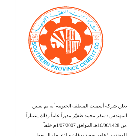
تعلن شركة أسمنت المنطقة الجنوبية أنه تم تعيين
المهندس / سفر محمد ظفيّر مديراً عاماً وذلك إعتباراً
من 16/06/1428هـ الموافق 1/07/2007م خلفاً
للمهندس /عامر سعيد برقان والذي ما زال يعمل