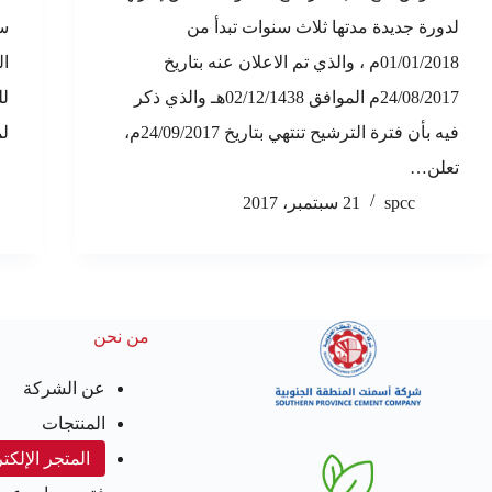
لدورة جديدة مدتها ثلاث سنوات تبدأ من
سن
01/01/2018م ، والذي تم الاعلان عنه بتاريخ
ال
24/08/2017م الموافق 02/12/1438هـ والذي ذكر
لل
فيه بأن فترة الترشيح تنتهي بتاريخ 24/09/2017م،
ل
تعلن…
spcc
21 سبتمبر، 2017
من نحن
عن الشركة
المنتجات
المتجر الإلكت