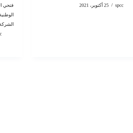
spcc
25 أكتوبر، 2021
فتحي ا
الوطني
الشركة 
c