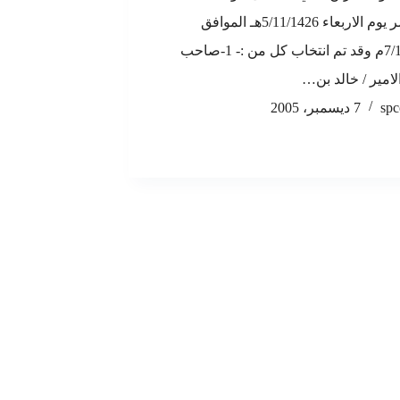
بعد عصر يوم الاربعاء 5/11/1426هـ الموافق
7/12/2005م وقد تم انتخاب كل من :- 1-صاحب
لامير / خالد بن…
spc
7 ديسمبر، 2005