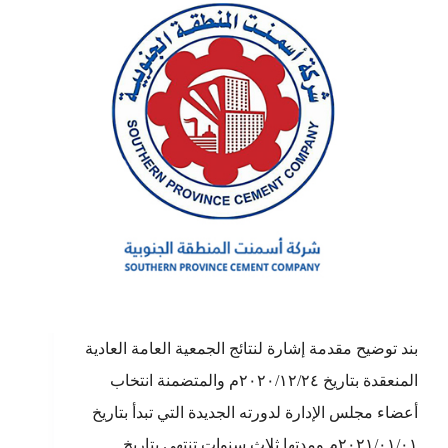
بند توضيح مقدمة إشارة لنتائج الجمعية العامة العادية
المنعقدة بتاريخ ٢٠٢٠/١٢/٢٤م والمتضمنة انتخاب
أعضاء مجلس الإدارة لدورته الجديدة التي تبدأ بتاريخ
٢٠٢١/٠١/٠١م ومدتها ثلاث سنوات تنتهي بتاريخ