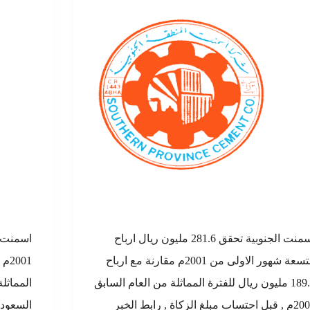
اسمنت الجنوبية تحقق 281.6 مليون ريال ارباح
التسعة شهور الاولى من 2001م مقارنة مع ارباح
189.9 مليون ريال للفترة المماثلة من العام السابق
2000م , قبل احتساب مبلغ الزكاة , رابط الخبر
السعودي