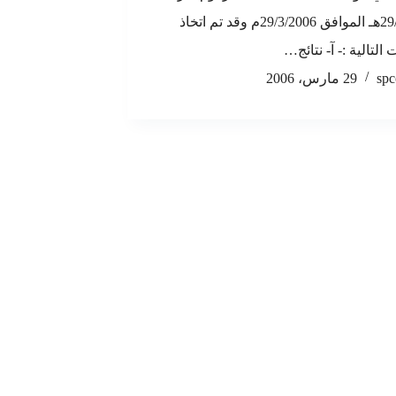
29/2/1427هـ الموافق 29/3/2006م وقد تم اتخاذ
 التالية :- آ- نتائج…
spc
29 مارس، 2006