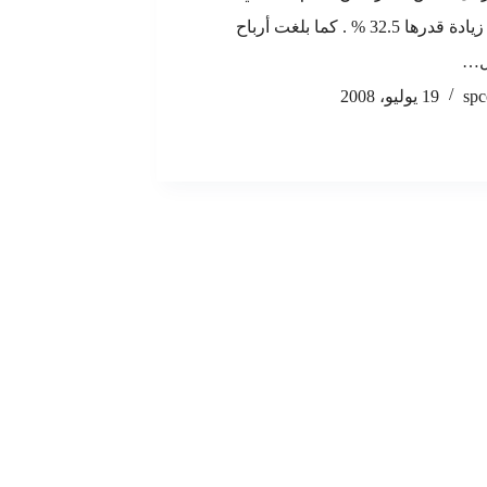
وبنسبة زيادة قدرها 32.5 % . كما بلغت أرباح
ل…
spc
19 يوليو، 2008