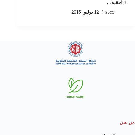
4.أحقية…
spcc
12 يوليو، 2015
من نحن