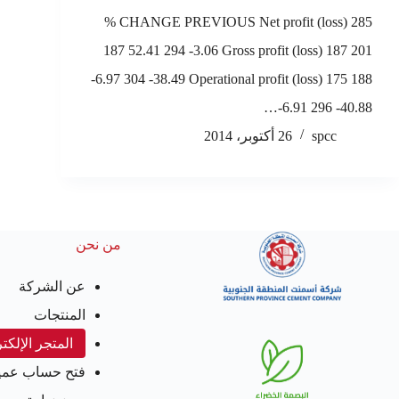
% CHANGE PREVIOUS Net profit (loss) 285
187 52.41 294 -3.06 Gross profit (loss) 187 201
-6.97 304 -38.49 Operational profit (loss) 175 188
-6.91 296 -40.88…
spcc
26 أكتوبر، 2014
من نحن
عن الشركة
المنتجات
المتجر الإلكت
فتح حساب عمي