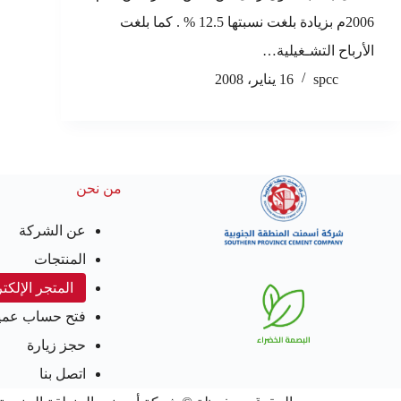
2006م بزيادة بلغت نسبتها 12.5 % . كما بلغت
الأرباح التشـغيلية…
spcc
16 يناير، 2008
من نحن
عن الشركة
المنتجات
المتجر الإلكت
فتح حساب عمي
حجز زيارة
اتصل بنا